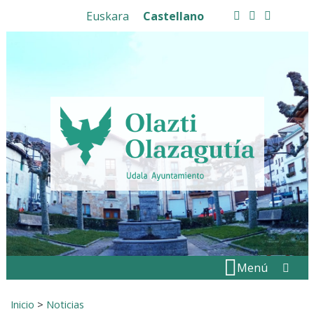
Ir al contenido
Euskara
Castellano
facebook
twitter
instagram
Buscar:
" . _
Menú
Inicio
>
Noticias