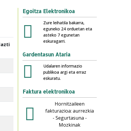
Egoitza Elektronikoa
Zure leihatila bakarra,
eguneko 24 orduetan eta
asteko 7 egunetan
eskuragarri.
lazti
Gardentasun Ataria
Udalaren informazio
publikoa argi eta erraz
eskuratu.
Faktura elektronikoa
Hornitzaileen
fakturazioa: aurrezkia
- Segurtasuna -
Mozkinak