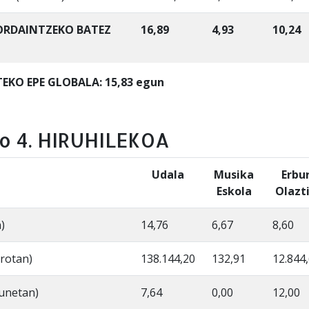
 ORDAINTZEKO BATEZ
16,89
4,93
10,24
EKO EPE GLOBALA: 15,83 egun
o 4. HIRUHILEKOA
Udala
Musika
Erbu
Eskola
Olazti
)
14,76
6,67
8,60
rotan)
138.144,20
132,91
12.844
gunetan)
7,64
0,00
12,00