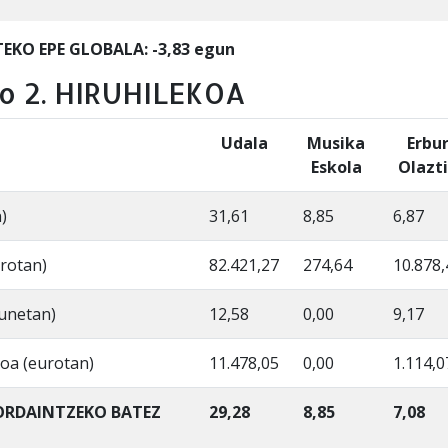
EKO EPE GLOBALA: -3,83 egun
o 2. HIRUHILEKOA
Udala
Musika
Erbu
Eskola
Olazti
)
31,61
8,85
6,87
rotan)
82.421,27
274,64
10.878,
gunetan)
12,58
0,00
9,17
oa (eurotan)
11.478,05
0,00
1.114,0
 ORDAINTZEKO BATEZ
29,28
8,85
7,08