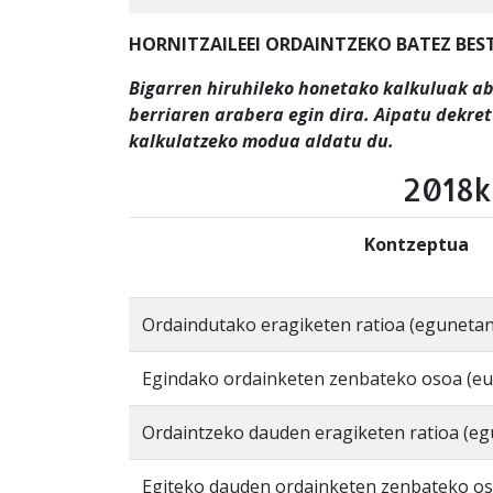
HORNITZAILEEI ORDAINTZEKO BATEZ BEST
Bigarren hiruhileko honetako kalkuluak a
berriaren arabera egin dira. Aipatu dekre
kalkulatzeko modua aldatu du.
2018k
Kontzeptua
Ordaindutako eragiketen ratioa (egunetan
Egindako ordainketen zenbateko osoa (eu
Ordaintzeko dauden eragiketen ratioa (e
Egiteko dauden ordainketen zenbateko os