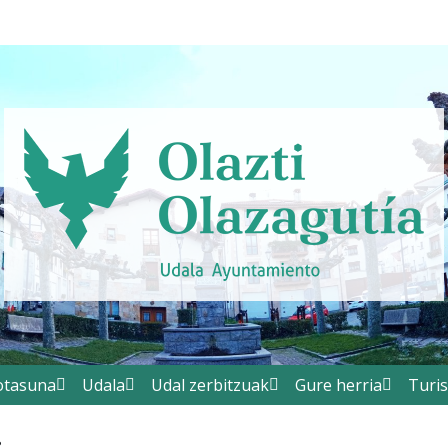
otasuna
Udala
Udal zerbitzuak
Gure herria
Turi
8