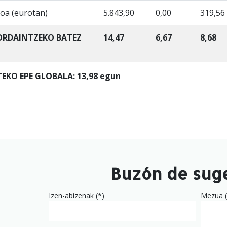
oa (eurotan)
5.843,90
0,00
319,56
 ORDAINTZEKO BATEZ
14,47
6,67
8,68
EKO EPE GLOBALA: 13,98 egun
Buzón de sug
Izen-abizenak (*)
Mezua (