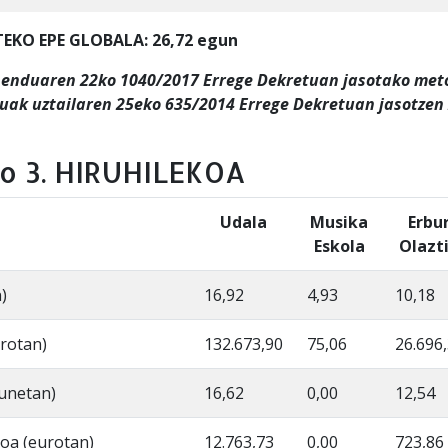
EKO EPE GLOBALA: 26,72 egun
benduaren 22ko 1040/2017 Errege Dekretuan jasotako met
tuak uztailaren 25eko 635/2014 Errege Dekretuan jasotzen
o 3. HIRUHILEKOA
Udala
Musika
Erbu
Eskola
Olazti
)
16,92
4,93
10,18
rotan)
132.673,90
75,06
26.696
gunetan)
16,62
0,00
12,54
oa (eurotan)
12.763,73
0,00
723,86