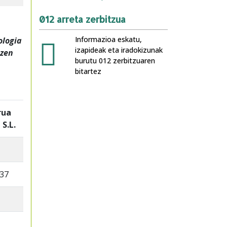
012 arreta zerbitzua
Informazioa eskatu,
ologia
izapideak eta iradokizunak
 zen
burutu 012 zerbitzuaren
bitartez
rua
 S.L.
,37