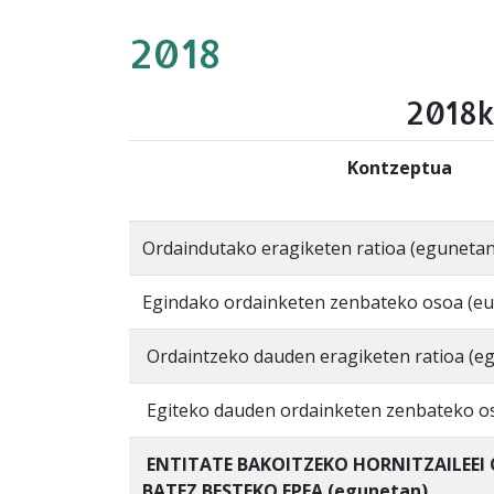
2018
2018k
Kontzeptua
Ordaindutako eragiketen ratioa (egunetan
Egindako ordainketen zenbateko osoa (eu
Ordaintzeko dauden eragiketen ratioa (e
Egiteko dauden ordainketen zenbateko os
ENTITATE BAKOITZEKO HORNITZAILEEI
BATEZ BESTEKO EPEA (egunetan)