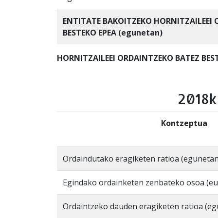
ENTITATE BAKOITZEKO HORNITZAILEEI
BESTEKO EPEA (egunetan)
HORNITZAILEEI ORDAINTZEKO BATEZ BEST
2018k
Kontzeptua
Ordaindutako eragiketen ratioa (egunetan
Egindako ordainketen zenbateko osoa (eu
Ordaintzeko dauden eragiketen ratioa (e