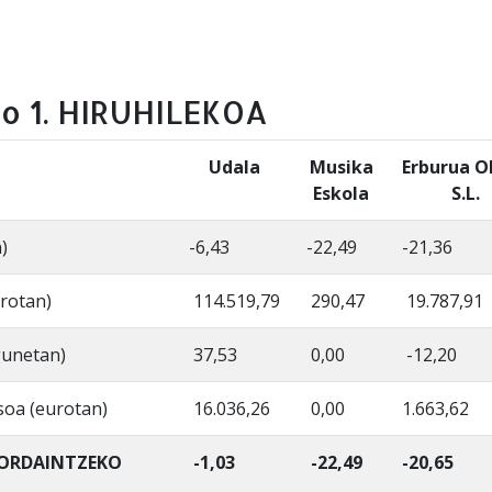
o 1. HIRUHILEKOA
Udala
Musika
Erburua
O
Eskola
S.L.
)
-6,43
-22,49
-21,36
rotan)
114.519,79
290,47
19.787,91
gunetan)
37,53
0,00
-12,20
oa (eurotan)
16.036,26
0,00
1.663,62
 ORDAINTZEKO
-1,03
-22,49
-20,65