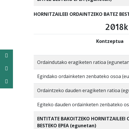
HORNITZAILEEI ORDAINTZEKO BATEZ BEST
2018k
Kontzeptua
Facebook
Ordaindutako eragiketen ratioa (egunetan
Twitter
Egindako ordainketen zenbateko osoa (eu
Instagram
Ordaintzeko dauden eragiketen ratioa (e
Egiteko dauden ordainketen zenbateko os
ENTITATE BAKOITZEKO HORNITZAILEEI
BESTEKO EPEA (egunetan)