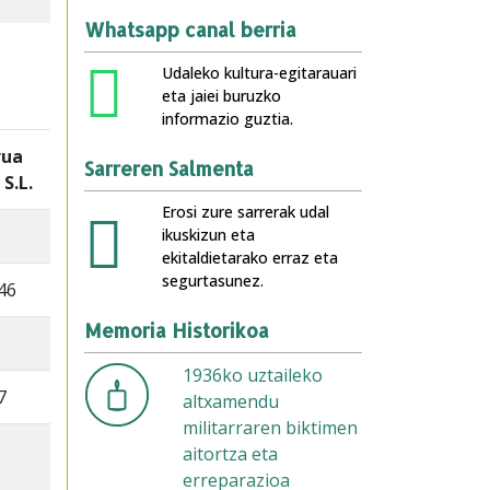
Whatsapp canal berria
Udaleko kultura-egitarauari
eta jaiei buruzko
informazio guztia.
rua
Sarreren Salmenta
 S.L.
Erosi zure sarrerak udal
ikuskizun eta
ekitaldietarako erraz eta
segurtasunez.
46
Memoria Historikoa
1936ko uztaileko
7
altxamendu
militarraren biktimen
aitortza eta
erreparazioa