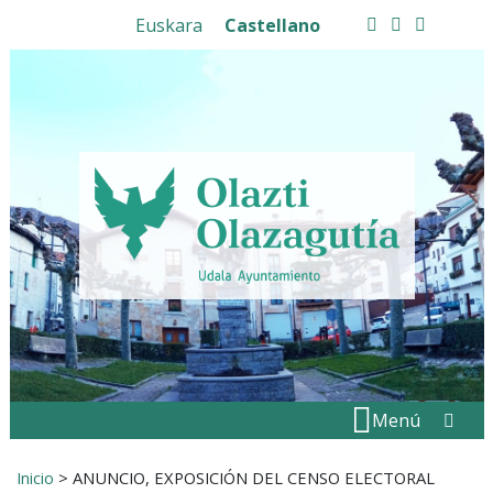
Ir al contenido
Euskara
Castellano
facebook
twitter
instagram
Buscar:
" . _
Menú
Inicio
>
ANUNCIO, EXPOSICIÓN DEL CENSO ELECTORAL