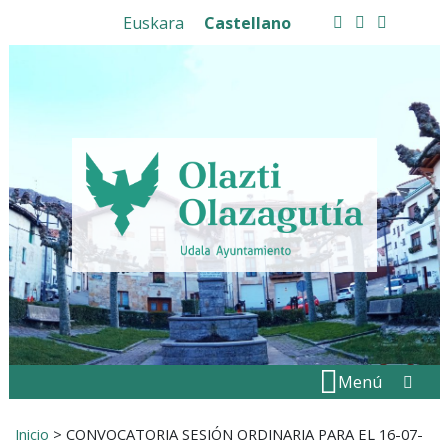
Ir al contenido
Euskara
Castellano
facebook
twitter
instagram
Buscar:
" . _
Menú
Inicio
>
CONVOCATORIA SESIÓN ORDINARIA PARA EL 16-07-