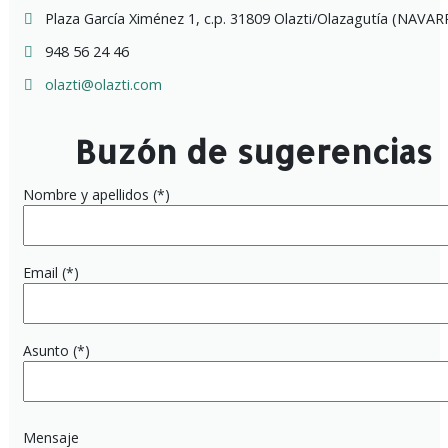
Plaza García Ximénez 1, c.p. 31809 Olazti/Olazagutía (NAVAR
948 56 24 46
olazti@olazti.com
Buzón de sugerencias
Nombre y apellidos (*)
Email (*)
Asunto (*)
Mensaje