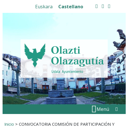
Ir al contenido
Euskara
Castellano
facebook
twitter
instagram
Buscar:
" . _
Menú
Inicio
>
CONVOCATORIA COMISIÓN DE PARTICIPACIÓN Y